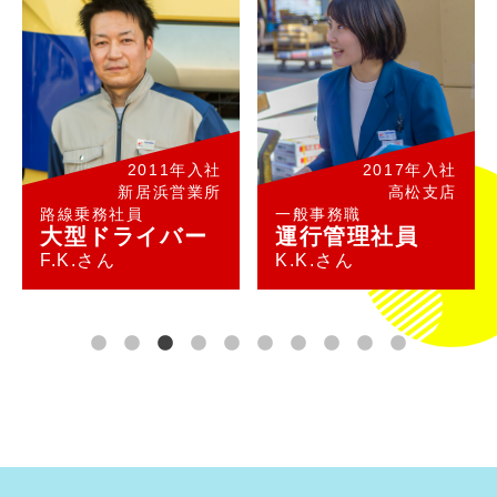
2011年入社
2017年入社
新居浜営業所
高松支店
路線乗務社員
一般事務職
大型ドライバー
運行管理社員
F.K.さん
K.K.さん